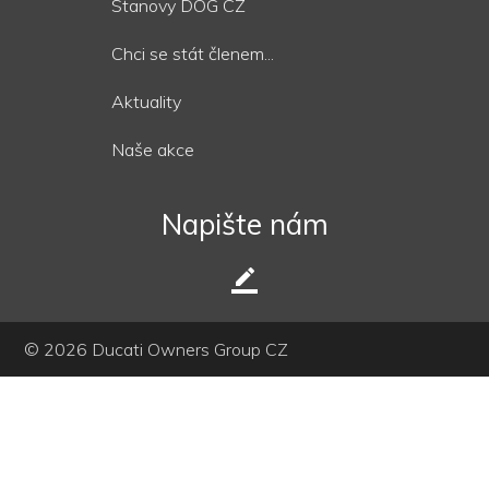
Stanovy DOG CZ
Chci se stát členem...
Aktuality
Naše akce
Napište nám
border_color
© 2026 Ducati Owners Group CZ