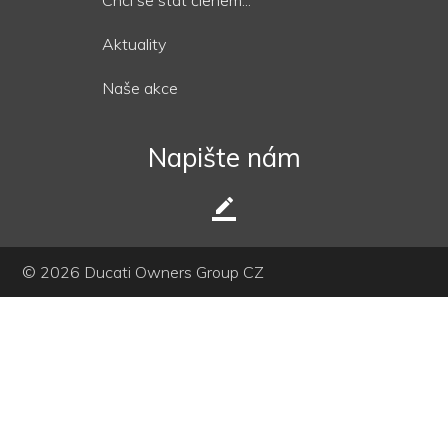
Chci se stát členem...
Aktuality
Naše akce
Napište nám
border_color
© 2026 Ducati Owners Group CZ