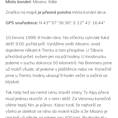
Místo konání:
Misano, Itálie
Značka na mapě
je přesná poloha
místa konání akce.
GPS souřadnice:
N 43° 57' 36.36'', E 12° 41' 16.44''
10.června 1998, 6 hodin ráno. Na střechu vytrvale ťuká
déšť. 9:00, pořád prší. Vyrážíme směr Misano, snad
dojedeme někam k Trentu a tam přespíme. U Tábora
přestává pršet, ovšem jen na půl hodiny. U Innsbrucku
jedeme v suchu dokonce 50 kilometrů. Na Brenneru jsme
už mokří všude, ať jedeme v pláštěnce nebo ne. Konečně
jsme u Trenta, hodiny ukazují 9 hodin večer a začíná se
blýskat.
Tak tady teď asi nemá cenu stavět stany. Ty Alpy přece
musí jednou skončit. A s nimi i déšť. Za Veronou konečně
cítíme teplý fén, je půlnoc. Kdosi tvrdí, že nejhorší ze
všeho je oblékat se ráno do mokré kůže a že Misano je
vlastně už někde za rohem (asi 400 km). Rozhodnutí –