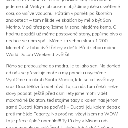
jedeme dál. Velikým obloukem objíždíme jakési osvětlené
cosi, co visí ve vzduchu. Pátrám v paměti po školních
znalostech – tam někde ve skalách by mělo být San
Marino. V půl třetí projíždíme Misano, hledáme kemp. O
hodinu později už máme postavené stany, popíjíme pivo a
nechce se nám spát. Máme za sebou skoro 1 200
kilometrů, z toho dvě třetiny v dešti. Před sebou máme
World Ducati Weekend. zvětšit.
Ráno se probouzíme do modra. Je to jako sen. Na dohled
od nás se převaluje moře a my pomalu usycháme.
Vyrážíme na okruh Santa Monica, kde se celosvětový
sraz DucatiBláznů odehrává. To, co nás tam čeká, nelze
slovy popsat. Ještě před osmi lety jsme mohli vidět
maximálně Balaton, teď stojíme tady a kolem nás jenom
samé Ducati. Kam se podíváš – Ducati. Jdu kolem depa a
proti mně jde Fogarty. No proč ne, vždyť jsem na WDW,
to je přece úplně normální!!! Ty tři dny v Misanu nás
poznamenaly na celý život. Usínání, když slyšíš všude